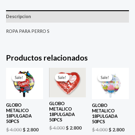
Descripcion
ROPA PARA PERRO S
Productos relacionados
El
El
El
El
El
El
precio
precio
precio
precio
precio
prec
Sale!
Sale!
Sale!
Sale!
Sale!
Sale!
original
actual
original
actual
original
actu
era:
es:
era:
es:
era:
es:
$ 4.000.
$ 2.800.
$ 4.000.
$ 2.800.
$ 4.000.
$ 2.8
GLOBO
GLOBO
GLOBO
METALICO
METALICO
METALICO
18PULGADA
18PULGADA
18PULGADA
50PCS
50PCS
50PCS
$
4.000
$
2.800
$
4.000
$
2.800
$
4.000
$
2.800