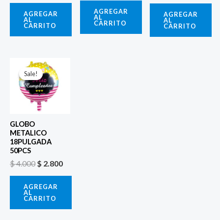
AGREGAR
AGREGAR
AGREGAR
AL
AL
AL
CARRITO
CARRITO
CARRITO
El
El
precio
precio
Sale!
Sale!
original
actual
era:
es:
$ 4.000.
$ 2.800.
GLOBO
METALICO
18PULGADA
50PCS
$
4.000
$
2.800
AGREGAR
AL
CARRITO