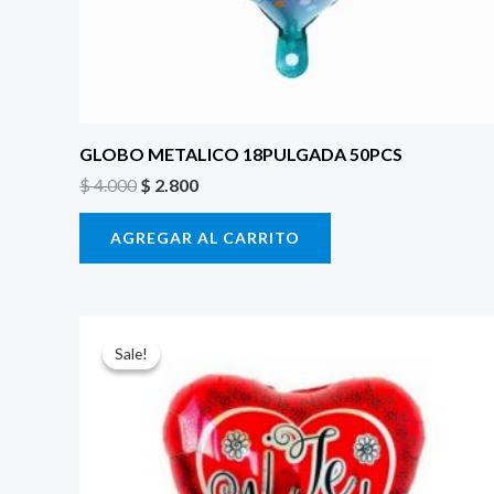
GLOBO METALICO 18PULGADA 50PCS
$
4.000
$
2.800
AGREGAR AL CARRITO
El
El
precio
precio
Sale!
Sale!
original
actual
era:
es:
$ 4.000.
$ 2.800.