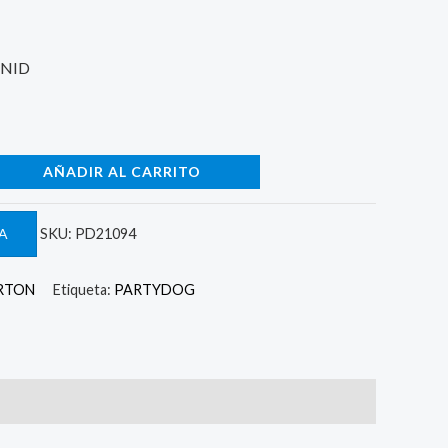
UNID
AÑADIR AL CARRITO
A
SKU:
PD21094
RTON
Etiqueta:
PARTYDOG