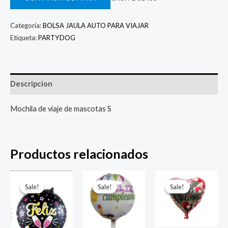
Categoría:
BOLSA JAULA AUTO PARA VIAJAR
Etiqueta:
PARTYDOG
Descripcion
Mochila de viaje de mascotas S
Productos relacionados
El
El
El
El
El
El
precio
precio
precio
precio
precio
prec
Sale!
Sale!
Sale!
Sale!
Sale!
Sale!
original
actual
original
actual
original
actu
era:
es:
era:
es:
era:
es:
$ 4.000.
$ 2.800.
$ 4.000.
$ 2.800.
$ 4.000.
$ 2.8