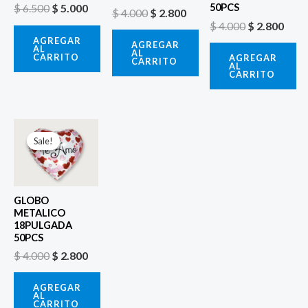
$
6.500
$
5.000
50PCS
$
4.000
$
2.800
$
4.000
$
2.800
AGREGAR
AGREGAR
AL
AL
CARRITO
AGREGAR
CARRITO
AL
CARRITO
El
El
precio
precio
Sale!
Sale!
original
actual
era:
es:
$ 4.000.
$ 2.800.
GLOBO
METALICO
18PULGADA
50PCS
$
4.000
$
2.800
AGREGAR
AL
CARRITO