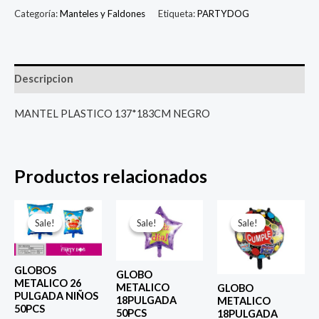
Categoría:
Manteles y Faldones
Etiqueta:
PARTYDOG
Descripcion
MANTEL PLASTICO 137*183CM NEGRO
Productos relacionados
El
El
El
El
El
El
precio
precio
precio
precio
precio
prec
Sale!
Sale!
Sale!
Sale!
Sale!
Sale!
original
actual
original
actual
original
actu
era:
es:
era:
es:
era:
es:
$ 6.500.
$ 5.000.
$ 4.000.
$ 2.800.
$ 4.000.
$ 2.8
GLOBOS
GLOBO
METALICO 26
METALICO
GLOBO
PULGADA NIÑOS
18PULGADA
METALICO
50PCS
50PCS
18PULGADA