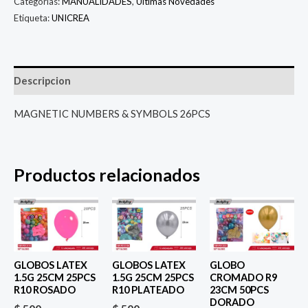
Categorías:
MANUALIDADES
,
Últimas Novedades
Etiqueta:
UNICREA
Descripcion
MAGNETIC NUMBERS & SYMBOLS 26PCS
Productos relacionados
GLOBOS LATEX
GLOBOS LATEX
GLOBO
1.5G 25CM 25PCS
1.5G 25CM 25PCS
CROMADO R9
R10 ROSADO
R10 PLATEADO
23CM 50PCS
DORADO