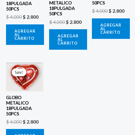
50PCS
METALICO
18PULGADA
18PULGADA
50PCS
$
4.000
$
2.800
50PCS
$
4.000
$
2.800
$
4.000
$
2.800
AGREGAR
AL
AGREGAR
CARRITO
AL
AGREGAR
CARRITO
AL
CARRITO
El
El
precio
precio
Sale!
Sale!
original
actual
era:
es:
$ 4.000.
$ 2.800.
GLOBO
METALICO
18PULGADA
50PCS
$
4.000
$
2.800