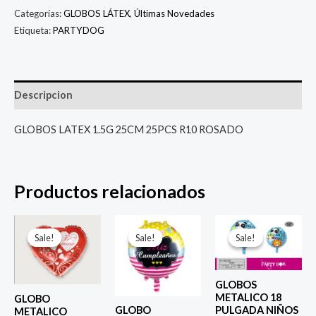
Categorías:
GLOBOS LÁTEX
,
Últimas Novedades
Etiqueta:
PARTYDOG
Descripcion
GLOBOS LATEX 1.5G 25CM 25PCS R10 ROSADO
Productos relacionados
El
El
El
El
El
El
precio
precio
precio
precio
precio
prec
Sale!
Sale!
Sale!
Sale!
Sale!
Sale!
original
actual
original
actual
original
actu
era:
es:
era:
es:
era:
es:
$ 4.000.
$ 2.800.
$ 4.000.
$ 2.800.
$ 4.000.
$ 2.8
GLOBOS
METALICO 18
GLOBO
PULGADA NIÑOS
GLOBO
METALICO