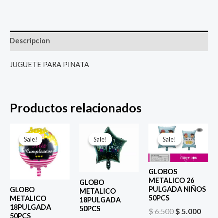
Descripcion
JUGUETE PARA PINATA
Productos relacionados
El
El
El
El
El
El
precio
precio
precio
precio
precio
prec
Sale!
Sale!
Sale!
Sale!
Sale!
Sale!
original
actual
original
actual
original
actu
era:
es:
era:
es:
era:
es:
$ 4.000.
$ 2.800.
$ 4.000.
$ 2.800.
$ 6.500.
$ 5.0
GLOBOS
METALICO 26
GLOBO
PULGADA NIÑOS
GLOBO
METALICO
50PCS
METALICO
18PULGADA
18PULGADA
50PCS
$
6.500
$
5.000
50PCS