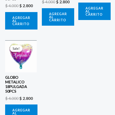
$
4.000
$
2.800
$
4.000
$
2.800
AGREGAR
AL
AGREGAR
CARRITO
AL
AGREGAR
CARRITO
AL
CARRITO
El
El
precio
precio
Sale!
Sale!
original
actual
era:
es:
$ 4.000.
$ 2.800.
GLOBO
METALICO
18PULGADA
50PCS
$
4.000
$
2.800
AGREGAR
AL