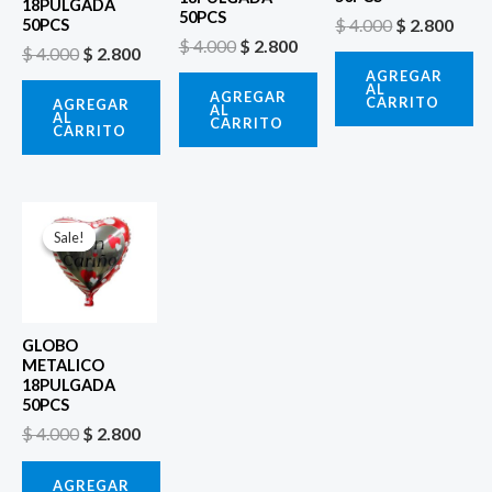
18PULGADA
50PCS
$
4.000
$
2.800
50PCS
$
4.000
$
2.800
$
4.000
$
2.800
AGREGAR
AL
AGREGAR
CARRITO
AGREGAR
AL
AL
CARRITO
CARRITO
El
El
precio
precio
Sale!
Sale!
original
actual
era:
es:
$ 4.000.
$ 2.800.
GLOBO
METALICO
18PULGADA
50PCS
$
4.000
$
2.800
AGREGAR