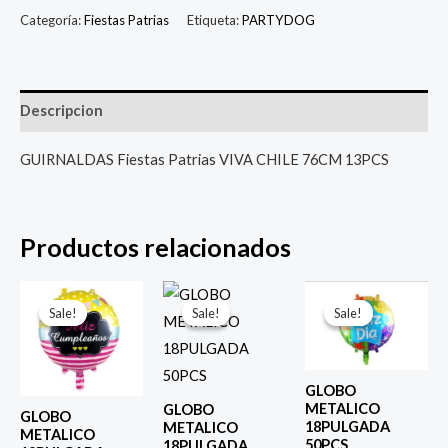
Categoría:
Fiestas Patrias
Etiqueta:
PARTYDOG
Descripcion
GUIRNALDAS Fiestas Patrias VIVA CHILE 76CM 13PCS
Productos relacionados
El
El
El
El
El
El
precio
precio
precio
precio
precio
prec
Sale!
Sale!
Sale!
Sale!
Sale!
Sale!
original
actual
original
actual
original
actu
era:
es:
era:
es:
era:
es:
$ 4.000.
$ 2.800.
$ 4.000.
$ 2.800.
$ 4.000.
$ 2.8
GLOBO
METALICO
GLOBO
GLOBO
18PULGADA
METALICO
METALICO
50PCS
18PULGADA