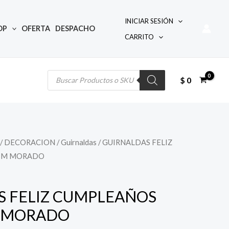
INICIAR SESIÓN
OP
OFERTA
DESPACHO
CARRITO
Búsqueda
de
productos
$
0
/
DECORACION
/
Guirnaldas
/ GUIRNALDAS FELIZ
3M MORADO
S FELIZ CUMPLEAÑOS
 MORADO