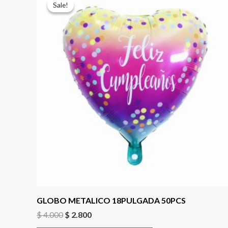
precio
precio
Sale!
Sale!
original
actual
era:
es:
$ 4.000.
$ 2.800.
GLOBO METALICO 18PULGADA 50PCS
$
4.000
$
2.800