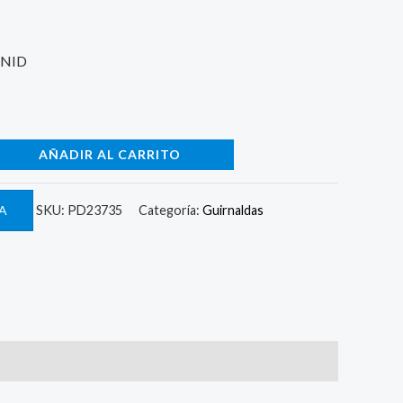
UNID
AÑADIR AL CARRITO
A
SKU:
PD23735
Categoría:
Guirnaldas