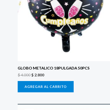
GLOBO METALICO 18PULGADA 50PCS
$
4.000
$
2.800
AGREGAR AL CARRITO
El
El