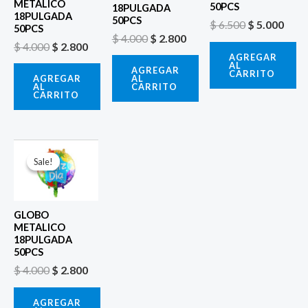
METALICO
50PCS
18PULGADA
18PULGADA
50PCS
$
6.500
$
5.000
50PCS
$
4.000
$
2.800
$
4.000
$
2.800
AGREGAR
AL
AGREGAR
CARRITO
AL
AGREGAR
CARRITO
AL
CARRITO
El
El
precio
precio
Sale!
Sale!
original
actual
era:
es:
$ 4.000.
$ 2.800.
GLOBO
METALICO
18PULGADA
50PCS
$
4.000
$
2.800
AGREGAR