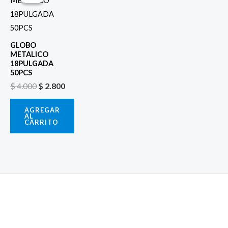
original
actual
era:
es:
$ 4.000.
$ 2.800.
GLOBO
METALICO
18PULGADA
50PCS
$
4.000
$
2.800
AGREGAR
AL
CARRITO