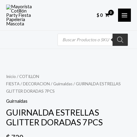
Skip
MAI
to
$
0
MEN
content
Búsqueda
de
productos
Quantity
Inicio
/
COTILLON
FIESTA
/
DECORACION
/
Guirnaldas
/ GUIRNALDA ESTRELLAS
GLITTER DORADAS 7PCS
Guirnaldas
GUIRNALDA ESTRELLAS
GLITTER DORADAS 7PCS