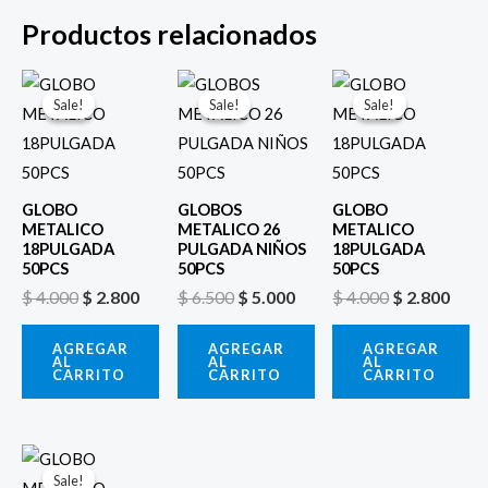
Productos relacionados
El
El
El
El
El
El
precio
precio
precio
precio
precio
prec
Sale!
Sale!
Sale!
Sale!
Sale!
Sale!
original
actual
original
actual
original
actu
era:
es:
era:
es:
era:
es:
$ 4.000.
$ 2.800.
$ 6.500.
$ 5.000.
$ 4.000.
$ 2.8
GLOBO
GLOBOS
GLOBO
METALICO
METALICO 26
METALICO
18PULGADA
PULGADA NIÑOS
18PULGADA
50PCS
50PCS
50PCS
$
4.000
$
2.800
$
6.500
$
5.000
$
4.000
$
2.800
AGREGAR
AGREGAR
AGREGAR
AL
AL
AL
CARRITO
CARRITO
CARRITO
El
El
precio
precio
Sale!
Sale!