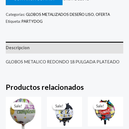
Categorías:
GLOBOS METALIZADOS DESEÑO LISO
,
OFERTA
Etiqueta:
PARTYDOG
Descripcion
GLOBOS METALICO REDONDO 18 PULGADA PLATEADO
Productos relacionados
El
El
El
El
El
El
precio
precio
precio
precio
precio
prec
Sale!
Sale!
Sale!
Sale!
Sale!
Sale!
original
actual
original
actual
original
actu
era:
es:
era:
es:
era:
es:
$ 4.000.
$ 2.800.
$ 4.000.
$ 2.800.
$ 4.000.
$ 2.8