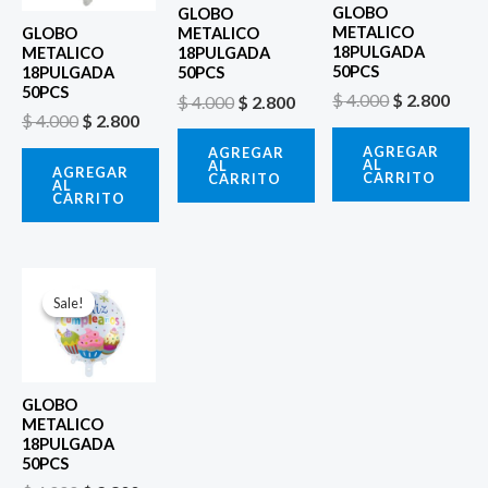
GLOBO
GLOBO
METALICO
GLOBO
METALICO
18PULGADA
METALICO
18PULGADA
50PCS
18PULGADA
50PCS
50PCS
$
4.000
$
2.800
$
4.000
$
2.800
$
4.000
$
2.800
AGREGAR
AGREGAR
AL
AL
AGREGAR
CARRITO
CARRITO
AL
CARRITO
El
El
precio
precio
Sale!
Sale!
original
actual
era:
es:
$ 4.000.
$ 2.800.
GLOBO
METALICO
18PULGADA
50PCS