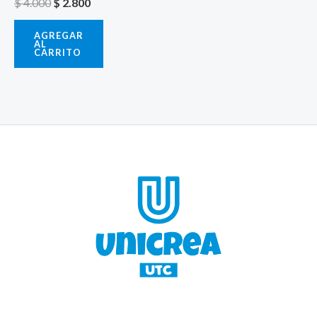
$
4.000
$
2.800
AGREGAR
AL
CARRITO