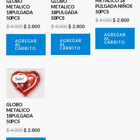
METALICO 18
GLOBO
GLOBO
PULGADA NIÑOS
METALICO
METALICO
50PCS
18PULGADA
18PULGADA
50PCS
50PCS
$
4.000
$
2.800
$
4.000
$
2.800
$
4.000
$
2.800
AGREGAR
AL
AGREGAR
AGREGAR
CARRITO
AL
AL
CARRITO
CARRITO
El
El
precio
precio
Sale!
Sale!
original
actual
era:
es:
$ 4.000.
$ 2.800.
GLOBO
METALICO
18PULGADA
50PCS
$
4.000
$
2.800