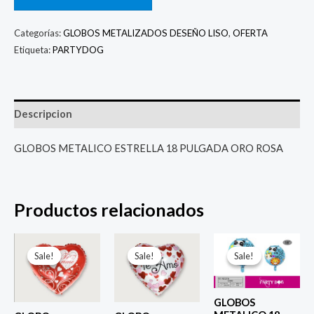
Categorías:
GLOBOS METALIZADOS DESEÑO LISO
,
OFERTA
Etiqueta:
PARTYDOG
Descripcion
GLOBOS METALICO ESTRELLA 18 PULGADA ORO ROSA
Productos relacionados
El
El
El
El
El
El
precio
precio
precio
precio
precio
prec
Sale!
Sale!
Sale!
Sale!
Sale!
Sale!
original
actual
original
actual
original
actu
era:
es:
era:
es:
era:
es:
$ 4.000.
$ 2.800.
$ 4.000.
$ 2.800.
$ 4.000.
$ 2.8
GLOBOS