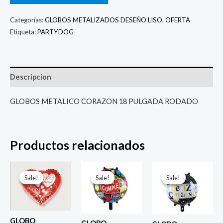
Categorías:
GLOBOS METALIZADOS DESEÑO LISO
,
OFERTA
Etiqueta:
PARTYDOG
Descripcion
GLOBOS METALICO CORAZON 18 PULGADA RODADO
Productos relacionados
El
El
El
El
El
El
precio
precio
precio
precio
precio
prec
Sale!
Sale!
Sale!
Sale!
Sale!
Sale!
original
actual
original
actual
original
actu
era:
es:
era:
es:
era:
es:
$ 4.000.
$ 2.800.
$ 4.000.
$ 2.800.
$ 4.000.
$ 2.8
GLOBO