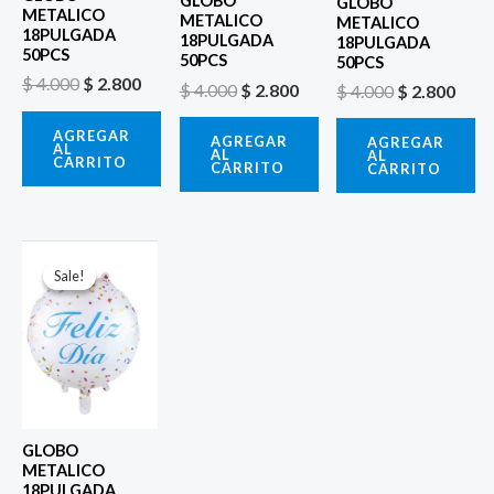
GLOBO
GLOBO
METALICO
METALICO
METALICO
18PULGADA
18PULGADA
18PULGADA
50PCS
50PCS
50PCS
$
4.000
$
2.800
$
4.000
$
2.800
$
4.000
$
2.800
AGREGAR
AGREGAR
AGREGAR
AL
AL
AL
CARRITO
CARRITO
CARRITO
El
El
precio
precio
Sale!
Sale!
original
actual
era:
es:
$ 4.000.
$ 2.800.
GLOBO
METALICO
18PULGADA