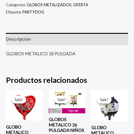
Categorías:
GLOBOS METALIZADOS
,
OFERTA
Etiqueta:
PARTYDOG
Descripcion
GLOBOS METALICO 18 PULGADA
Productos relacionados
El
El
El
El
El
El
precio
precio
precio
precio
precio
prec
Sale!
Sale!
Sale!
Sale!
Sale!
Sale!
original
actual
original
actual
original
actu
era:
es:
era:
es:
era:
es:
$ 4.000.
$ 2.800.
$ 6.500.
$ 5.000.
$ 4.000.
$ 2.8
GLOBOS
METALICO 26
GLOBO
GLOBO
PULGADA NIÑOS
METALICO
METALICO