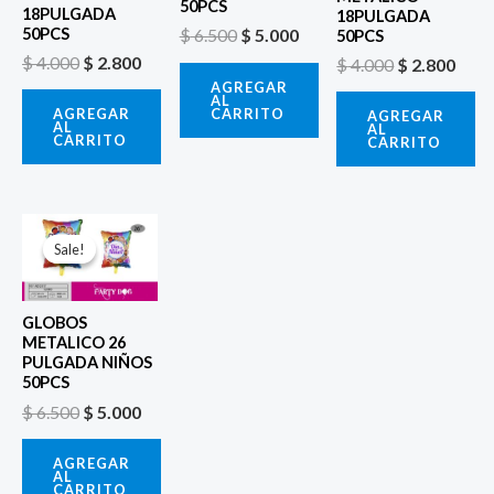
50PCS
18PULGADA
18PULGADA
50PCS
$
6.500
$
5.000
50PCS
$
4.000
$
2.800
$
4.000
$
2.800
AGREGAR
AL
CARRITO
AGREGAR
AGREGAR
AL
AL
CARRITO
CARRITO
El
El
precio
precio
Sale!
Sale!
original
actual
era:
es:
$ 6.500.
$ 5.000.
GLOBOS
METALICO 26
PULGADA NIÑOS
50PCS
$
6.500
$
5.000
AGREGAR
AL
CARRITO