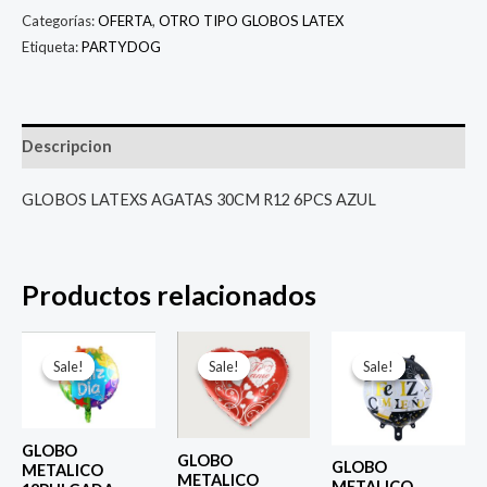
Categorías:
OFERTA
,
OTRO TIPO GLOBOS LATEX
Etiqueta:
PARTYDOG
Descripcion
GLOBOS LATEXS AGATAS 30CM R12 6PCS AZUL
Productos relacionados
El
El
El
El
El
El
precio
precio
precio
precio
precio
prec
Sale!
Sale!
Sale!
Sale!
Sale!
Sale!
original
actual
original
actual
original
actu
era:
es:
era:
es:
era:
es:
$ 4.000.
$ 2.800.
$ 4.000.
$ 2.800.
$ 4.000.
$ 2.8
GLOBO
GLOBO
GLOBO
METALICO
METALICO
METALICO