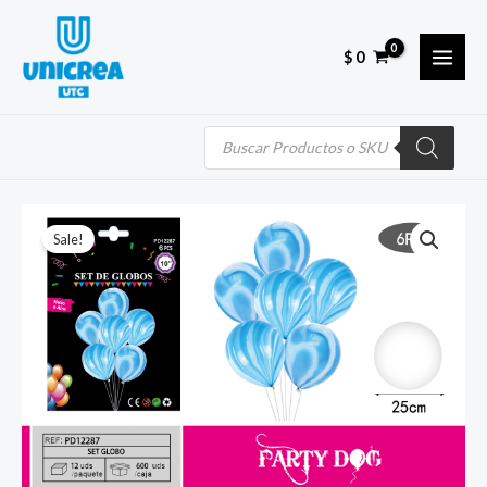
Skip
MAI
to
MEN
$
0
content
Búsqueda
de
productos
Quantity
El
El
Sale!
precio
precio
original
actual
era:
es:
$ 420.
$ 252.