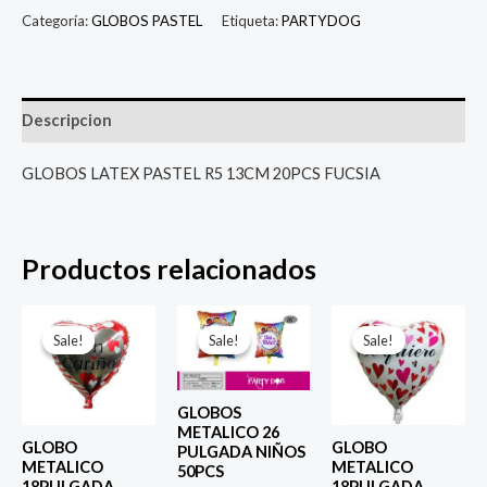
Categoría:
GLOBOS PASTEL
Etiqueta:
PARTYDOG
Descripcion
GLOBOS LATEX PASTEL R5 13CM 20PCS FUCSIA
Productos relacionados
El
El
El
El
El
El
precio
precio
precio
precio
precio
prec
Sale!
Sale!
Sale!
Sale!
Sale!
Sale!
original
actual
original
actual
original
actu
era:
es:
era:
es:
era:
es:
$ 4.000.
$ 2.800.
$ 6.500.
$ 5.000.
$ 4.000.
$ 2.8
GLOBOS
METALICO 26
GLOBO
GLOBO
PULGADA NIÑOS
METALICO
METALICO
50PCS
18PULGADA
18PULGADA