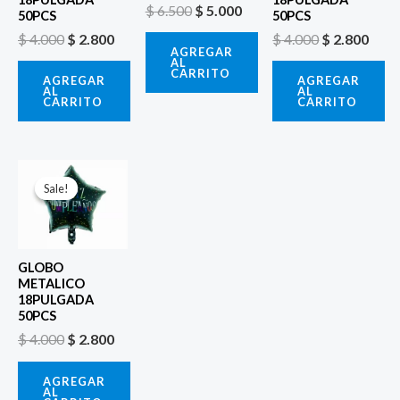
$
6.500
$
5.000
50PCS
50PCS
$
4.000
$
2.800
$
4.000
$
2.800
AGREGAR
AL
CARRITO
AGREGAR
AGREGAR
AL
AL
CARRITO
CARRITO
El
El
precio
precio
Sale!
Sale!
original
actual
era:
es:
$ 4.000.
$ 2.800.
GLOBO
METALICO
18PULGADA
50PCS
$
4.000
$
2.800
AGREGAR
AL