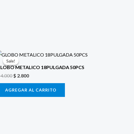
El
El
precio
precio
Sale!
Sale!
original
actual
LOBO METALICO 18PULGADA 50PCS
era:
es:
4.000
$
2.800
$ 4.000.
$ 2.800.
AGREGAR AL CARRITO