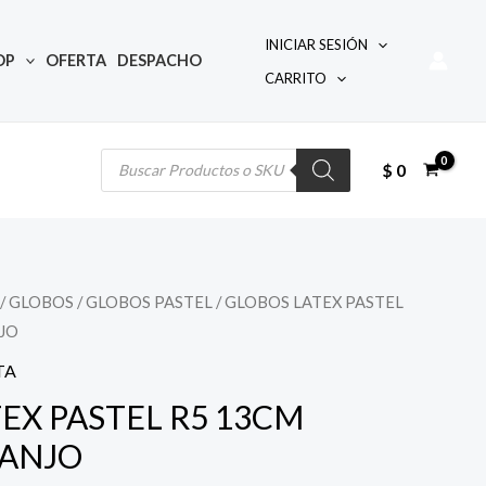
INICIAR SESIÓN
OP
OFERTA
DESPACHO
CARRITO
Búsqueda
de
productos
$
0
/
GLOBOS
/
GLOBOS PASTEL
/ GLOBOS LATEX PASTEL
JO
ecio
TA
tual
EX PASTEL R5 13CM
RANJO