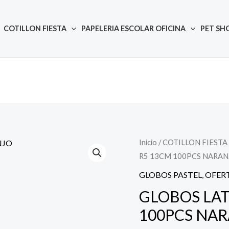
COTILLON FIESTA
PAPELERIA ESCOLAR OFICINA
PET SH
Inicio
/
COTILLON FIESTA
Quantity
El
El
R5 13CM 100PCS NARAN
precio
pr
GLOBOS PASTEL
,
OFER
original
ac
GLOBOS LAT
100PCS NA
era:
es: