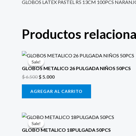
GLOBOS LATEX PASTEL R5 13CM 100PCS NARANJ
Productos relacion
El
El
precio
precio
Sale!
Sale!
original
actual
GLOBOS METALICO 26 PULGADA NIÑOS 50PCS
era:
es:
$
6.500
$
5.000
$ 6.500.
$ 5.000.
AGREGAR AL CARRITO
El
El
precio
precio
Sale!
Sale!
original
actual
GLOBO METALICO 18PULGADA 50PCS
era:
es: