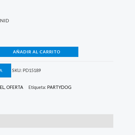
930.
UNID
AÑADIR AL CARRITO
A
SKU:
PD15189
EL
,
OFERTA
Etiqueta:
PARTYDOG