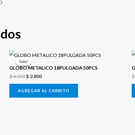
O
ados
El
El
precio
precio
Sale!
Sale!
original
actual
GLOBO METALICO 18PULGADA 50PCS
G
era:
es:
$
4.000
$
2.800
$
$ 4.000.
$ 2.800.
AGREGAR AL CARRITO