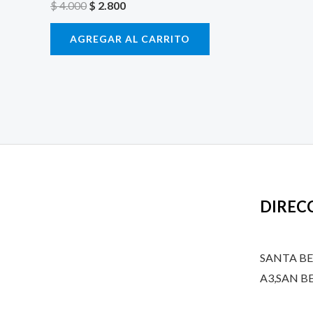
$
4.000
$
2.800
$ 4.000.
$ 2.800.
AGREGAR AL CARRITO
DIREC
SANTA B
A3,SAN 