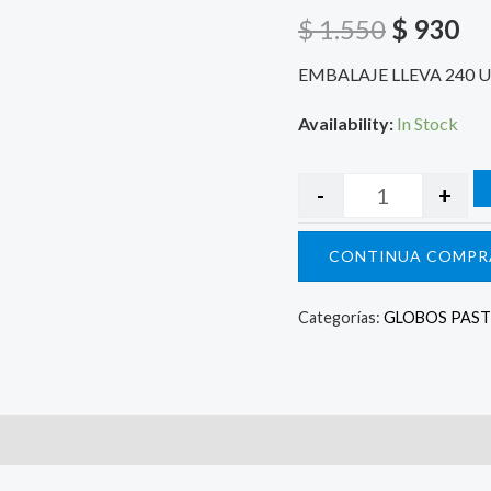
$ 1.550.
$ 
$
1.550
$
930
EMBALAJE LLEVA 240 
Availability:
In Stock
-
+
CONTINUA COMPR
Categorías:
GLOBOS PAST