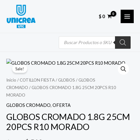
Skip
MAI
to
MEN
$
0
content
Búsqueda
de
productos
Quantity
El
El
Sale!
precio
precio
Inicio
/
COTILLON FIESTA
/
GLOBOS
/
GLOBOS
CROMADO
/ GLOBOS CROMADO 1.8G 25CM 20PCS R10
original
actual
MORADO
era:
es:
GLOBOS CROMADO
,
OFERTA
$ 850.
$ 510.
GLOBOS CROMADO 1.8G 25CM
20PCS R10 MORADO