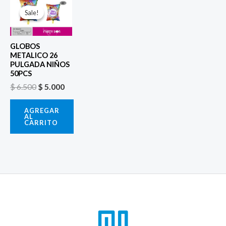
El
El
precio
precio
Sale!
Sale!
original
actual
era:
es:
$ 6.500.
$ 5.000.
GLOBOS
METALICO 26
PULGADA NIÑOS
50PCS
$
6.500
$
5.000
AGREGAR
AL
CARRITO