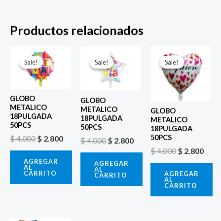
Productos relacionados
El
El
El
El
El
El
precio
precio
precio
precio
precio
prec
Sale!
Sale!
Sale!
Sale!
Sale!
Sale!
original
actual
original
actual
original
actu
era:
es:
era:
es:
era:
es:
$ 4.000.
$ 2.800.
$ 4.000.
$ 2.800.
$ 4.000.
$ 2.8
GLOBO
GLOBO
METALICO
METALICO
GLOBO
18PULGADA
18PULGADA
METALICO
50PCS
50PCS
18PULGADA
50PCS
$
4.000
$
2.800
$
4.000
$
2.800
$
4.000
$
2.800
AGREGAR
AGREGAR
AL
AL
CARRITO
AGREGAR
CARRITO
AL
CARRITO