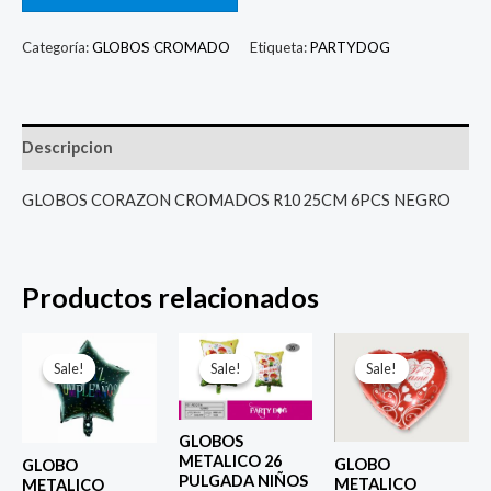
Categoría:
GLOBOS CROMADO
Etiqueta:
PARTYDOG
Descripcion
GLOBOS CORAZON CROMADOS R10 25CM 6PCS NEGRO
Productos relacionados
El
El
El
El
El
El
precio
precio
precio
precio
precio
prec
Sale!
Sale!
Sale!
Sale!
Sale!
Sale!
original
actual
original
actual
original
actu
era:
es:
era:
es:
era:
es:
$ 4.000.
$ 2.800.
$ 6.500.
$ 5.000.
$ 4.000.
$ 2.8
GLOBOS
METALICO 26
GLOBO
GLOBO
PULGADA NIÑOS
METALICO
METALICO