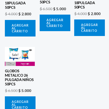
50PCS
18PULGADA
18PULGADA
50PCS
50PCS
$
6.500
$
5.000
$
4.000
$
2.800
$
4.000
$
2.800
AGREGAR
AL
AGREGAR
AGREGAR
CARRITO
AL
AL
CARRITO
CARRITO
El
El
precio
precio
Sale!
Sale!
original
actual
era:
es:
$ 6.500.
$ 5.000.
GLOBOS
METALICO 26
PULGADA NIÑOS
50PCS
$
6.500
$
5.000
AGREGAR
AL
CARRITO