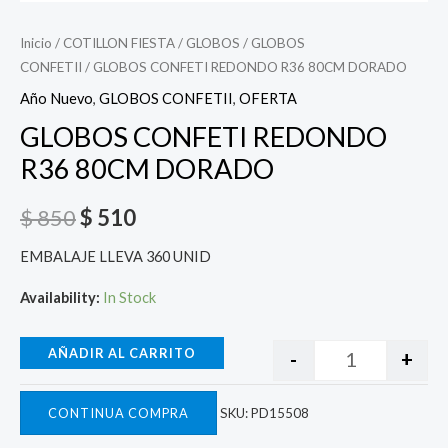
Inicio
/
COTILLON FIESTA
/
GLOBOS
/
GLOBOS
CONFETII
/ GLOBOS CONFETI REDONDO R36 80CM DORADO
Año Nuevo
,
GLOBOS CONFETII
,
OFERTA
GLOBOS CONFETI REDONDO
R36 80CM DORADO
$
850
$
510
EMBALAJE LLEVA 360 UNID
Availability:
In Stock
AÑADIR AL CARRITO
-
+
CONTINUA COMPRA
SKU:
PD15508