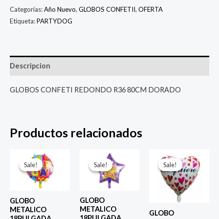
Categorías:
Año Nuevo
,
GLOBOS CONFETII
,
OFERTA
Etiqueta:
PARTYDOG
Descripcion
GLOBOS CONFETI REDONDO R36 80CM DORADO
Productos relacionados
El
El
El
El
El
El
precio
precio
precio
precio
precio
prec
Sale!
Sale!
Sale!
Sale!
Sale!
Sale!
original
actual
original
actual
original
actu
era:
es:
era:
es:
era:
es:
$ 4.000.
$ 2.800.
$ 4.000.
$ 2.800.
$ 4.000.
$ 2.8
GLOBO
GLOBO
METALICO
METALICO
GLOBO
18PULGADA
18PULGADA