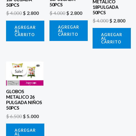
METALICO
50PCS
50PCS
18PULGADA
$
4.000
$
2.800
50PCS
$
4.000
$
2.800
$
4.000
$
2.800
AGREGAR
AGREGAR
AL
AL
CARRITO
CARRITO
AGREGAR
AL
CARRITO
El
El
precio
precio
Sale!
Sale!
original
actual
era:
es:
$ 6.500.
$ 5.000.
GLOBOS
METALICO 26
PULGADA NIÑOS
50PCS
$
6.500
$
5.000
AGREGAR
AL