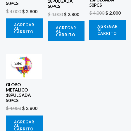
18PULGADA
50PCS
50PCS
50PCS
$
4.000
$
2.800
$
4.000
$
2.800
$
4.000
$
2.800
AGREGAR
AGREGAR
AGREGAR
AL
AL
AL
CARRITO
CARRITO
CARRITO
El
El
precio
precio
Sale!
Sale!
original
actual
era:
es:
$ 4.000.
$ 2.800.
GLOBO
METALICO
18PULGADA
50PCS
$
4.000
$
2.800
AGREGAR
AL
CARRITO