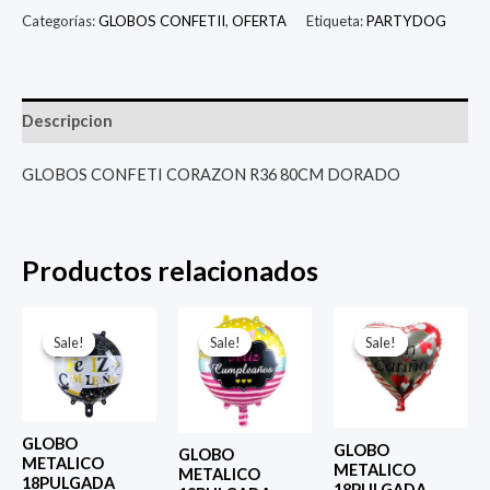
Categorías:
GLOBOS CONFETII
,
OFERTA
Etiqueta:
PARTYDOG
Descripcion
GLOBOS CONFETI CORAZON R36 80CM DORADO
Productos relacionados
El
El
El
El
El
El
precio
precio
precio
precio
precio
prec
Sale!
Sale!
Sale!
Sale!
Sale!
Sale!
original
actual
original
actual
original
actu
era:
es:
era:
es:
era:
es:
$ 4.000.
$ 2.800.
$ 4.000.
$ 2.800.
$ 4.000.
$ 2.8
GLOBO
GLOBO
GLOBO
METALICO
METALICO
METALICO
18PULGADA
18PULGADA