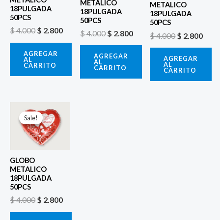
METALICO
METALICO
18PULGADA
18PULGADA
18PULGADA
50PCS
50PCS
50PCS
$
4.000
$
2.800
$
4.000
$
2.800
$
4.000
$
2.800
AGREGAR
AGREGAR
AGREGAR
AL
AL
AL
CARRITO
CARRITO
CARRITO
El
El
precio
precio
Sale!
Sale!
original
actual
era:
es:
$ 4.000.
$ 2.800.
GLOBO
METALICO
18PULGADA
50PCS
$
4.000
$
2.800