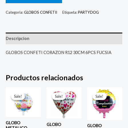
Categoría:
GLOBOS CONFETII
Etiqueta:
PARTYDOG
Descripcion
GLOBOS CONFETI CORAZON R12 30CM 6PCS FUCSIA
Productos relacionados
El
El
El
El
El
El
precio
precio
precio
precio
precio
prec
Sale!
Sale!
Sale!
Sale!
Sale!
Sale!
original
actual
original
actual
original
actu
era:
es:
era:
es:
era:
es:
$ 4.000.
$ 2.800.
$ 4.000.
$ 2.800.
$ 4.000.
$ 2.8
GLOBO
GLOBO
GLOBO
METALICO