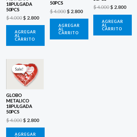
50PCS
18PULGADA
$
4.000
$
2.800
50PCS
$
4.000
$
2.800
$
4.000
$
2.800
AGREGAR
AL
AGREGAR
CARRITO
AL
AGREGAR
CARRITO
AL
CARRITO
El
El
precio
precio
Sale!
Sale!
original
actual
era:
es:
$ 4.000.
$ 2.800.
GLOBO
METALICO
18PULGADA
50PCS
$
4.000
$
2.800
AGREGAR