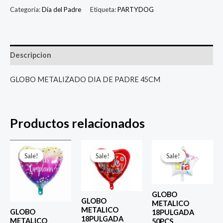
Categoría:
Día del Padre
Etiqueta:
PARTYDOG
Descripcion
GLOBO METALIZADO DIA DE PADRE 45CM
Productos relacionados
El
El
El
El
El
El
precio
precio
precio
precio
precio
prec
Sale!
Sale!
Sale!
Sale!
Sale!
Sale!
original
actual
original
actual
original
actu
era:
es:
era:
es:
era:
es:
$ 4.000.
$ 2.800.
$ 4.000.
$ 2.800.
$ 4.000.
$ 2.8
GLOBO
GLOBO
METALICO
METALICO
GLOBO
18PULGADA
18PULGADA
METALICO
50PCS