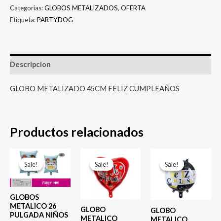
Categorías:
GLOBOS METALIZADOS
,
OFERTA
Etiqueta:
PARTYDOG
Descripcion
GLOBO METALIZADO 45CM FELIZ CUMPLEAÑOS
Productos relacionados
El
El
El
El
El
El
precio
precio
precio
precio
precio
prec
Sale!
Sale!
Sale!
Sale!
Sale!
Sale!
original
actual
original
actual
original
actu
era:
es:
era:
es:
era:
es:
$ 6.500.
$ 5.000.
$ 4.000.
$ 2.800.
$ 4.000.
$ 2.8
GLOBOS
METALICO 26
GLOBO
GLOBO
PULGADA NIÑOS
METALICO
METALICO