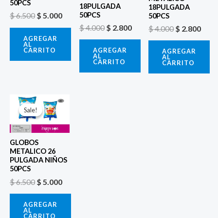
50PCS
18PULGADA
18PULGADA
50PCS
$
6.500
$
5.000
50PCS
$
4.000
$
2.800
$
4.000
$
2.800
AGREGAR
AL
CARRITO
AGREGAR
AGREGAR
AL
AL
CARRITO
CARRITO
El
El
precio
precio
Sale!
Sale!
original
actual
era:
es:
$ 6.500.
$ 5.000.
GLOBOS
METALICO 26
PULGADA NIÑOS
50PCS
$
6.500
$
5.000
AGREGAR
AL
CARRITO