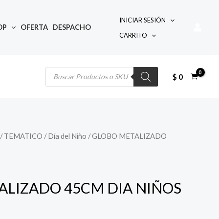
INICIAR SESIÓN
OP
OFERTA
DESPACHO
CARRITO
Búsqueda
de
productos
$
0
/
TEMATICO
/
Día del Niño
/ GLOBO METALIZADO
io
al
ALIZADO 45CM DIA NIÑOS