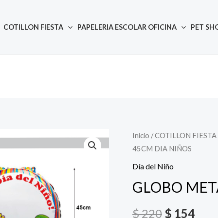
COTILLON FIESTA
PAPELERIA ESCOLAR OFICINA
PET SH
Inicio
/
COTILLON FIESTA
Quantity
El
El
45CM DIA NIÑOS
precio
prec
Día del Niño
original
actu
GLOBO MET
era:
es:
$
220
$
154