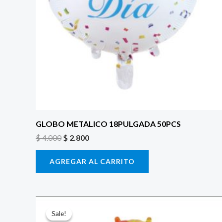
GLOBO METALICO 18PULGADA 50PCS
$
4.000
$
2.800
AGREGAR AL CARRITO
El
El
precio
precio
Sale!
Sale!
original
actual