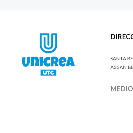
DIREC
SANTA B
A3,SAN 
MEDIO