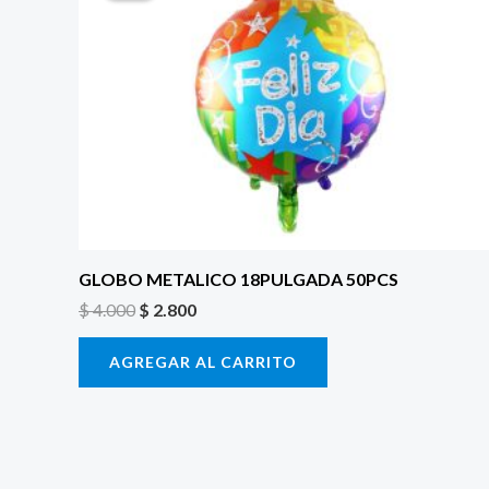
era:
es:
$ 4.000.
$ 2.800.
GLOBO METALICO 18PULGADA 50PCS
$
4.000
$
2.800
AGREGAR AL CARRITO