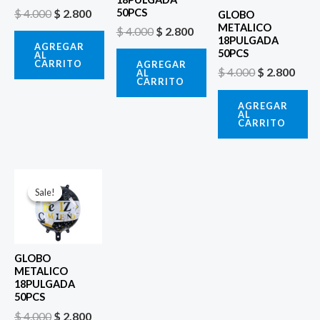
$
4.000
$
2.800
50PCS
GLOBO
METALICO
$
4.000
$
2.800
18PULGADA
AGREGAR
50PCS
AL
CARRITO
AGREGAR
$
4.000
$
2.800
AL
CARRITO
AGREGAR
AL
CARRITO
El
El
precio
precio
Sale!
Sale!
original
actual
era:
es:
$ 4.000.
$ 2.800.
GLOBO
METALICO
18PULGADA
50PCS
$
4.000
$
2.800