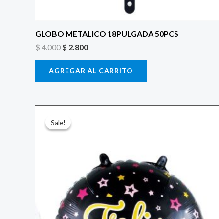
GLOBO METALICO 18PULGADA 50PCS
$
4.000
$
2.800
AGREGAR AL CARRITO
El
El
precio
precio
Sale!
Sale!
original
actual
era:
es:
$ 4.000.
$ 2.800.