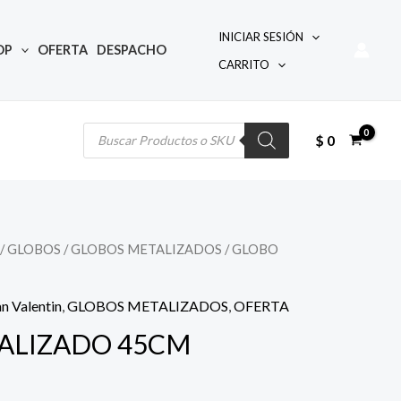
INICIAR SESIÓN
OP
OFERTA
DESPACHO
CARRITO
Búsqueda
de
productos
$
0
/
GLOBOS
/
GLOBOS METALIZADOS
/ GLOBO
io
an Valentin
,
GLOBOS METALIZADOS
,
OFERTA
al
ALIZADO 45CM