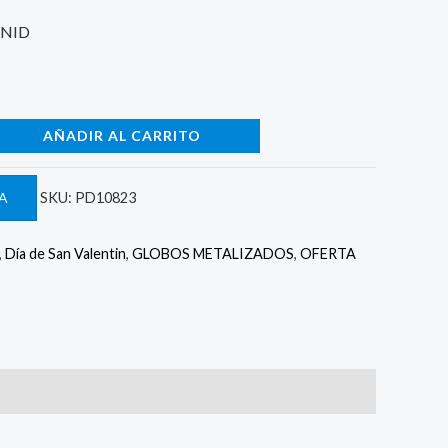
2.
UNID
AÑADIR AL CARRITO
A
SKU:
PD10823
,
Día de San Valentin
,
GLOBOS METALIZADOS
,
OFERTA