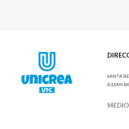
DIREC
SANTA B
A3,SAN 
MEDIO