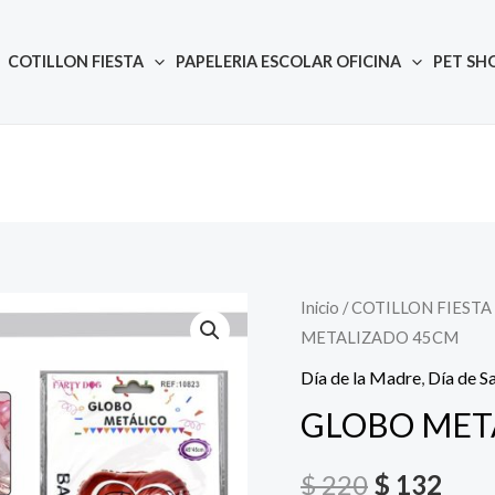
COTILLON FIESTA
PAPELERIA ESCOLAR OFICINA
PET SH
Inicio
/
COTILLON FIESTA
Quantity
El
El
METALIZADO 45CM
precio
prec
Día de la Madre
,
Día de S
original
actu
GLOBO MET
era:
es:
$
220
$
132