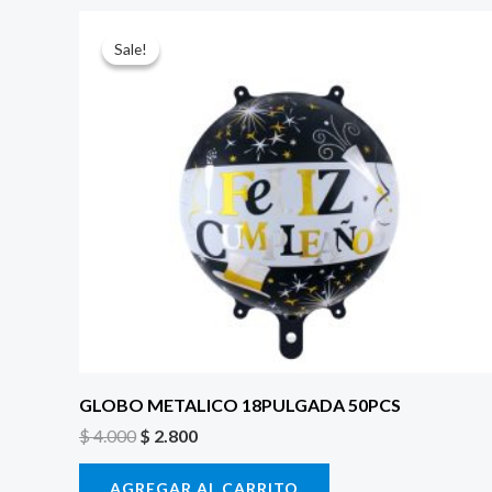
El
El
precio
precio
Sale!
Sale!
original
actual
era:
es:
$ 4.000.
$ 2.800.
GLOBO METALICO 18PULGADA 50PCS
$
4.000
$
2.800
AGREGAR AL CARRITO