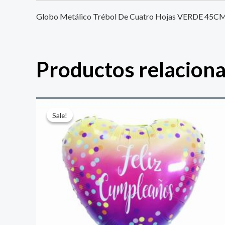
Globo Metálico Trébol De Cuatro Hojas VERDE 45C
Productos relacion
El
El
precio
precio
Sale!
Sale!
original
actual
era:
es:
$ 4.000.
$ 2.800.