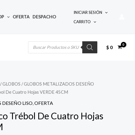
INICIAR SESIÓN
OP
OFERTA
DESPACHO
CARRITO
Búsqueda
de
productos
$
0
/
GLOBOS
/
GLOBOS METALIZADOS DESEÑO
ébol De Cuatro Hojas VERDE 45CM
io
 DESEÑO LISO
,
OFERTA
al
co Trébol De Cuatro Hojas
M