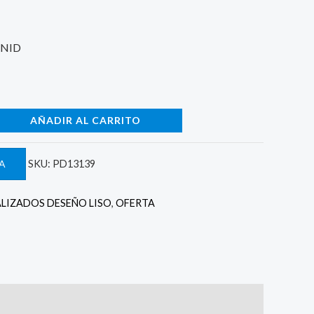
2.
UNID
AÑADIR AL CARRITO
A
SKU:
PD13139
LIZADOS DESEÑO LISO
,
OFERTA