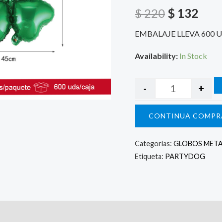
$ 220.
$ 13
$
220
$
132
EMBALAJE LLEVA 600 
Availability:
In Stock
-
+
CONTINUA COMPR
Categorías:
GLOBOS META
Etiqueta:
PARTYDOG