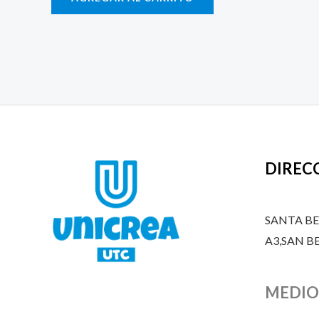
DIREC
SANTA B
A3,SAN 
MEDIO