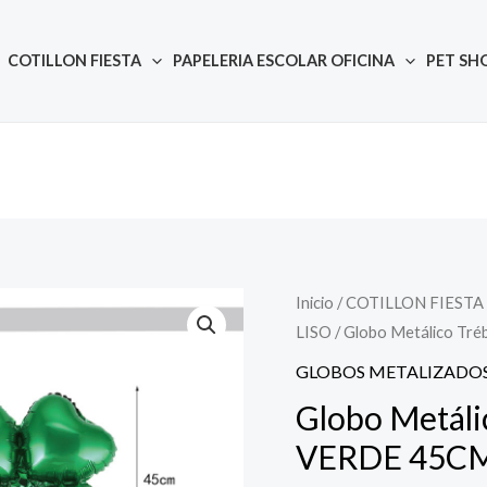
COTILLON FIESTA
PAPELERIA ESCOLAR OFICINA
PET SH
Inicio
/
COTILLON FIESTA
Quantity
El
El
LISO
/ Globo Metálico Tr
precio
prec
GLOBOS METALIZADOS
original
actu
Globo Metáli
VERDE 45C
era:
es: