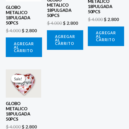
METALICO
METALICO
18PULGADA
GLOBO
18PULGADA
50PCS
METALICO
50PCS
18PULGADA
$
4.000
$
2.800
$
4.000
$
2.800
50PCS
$
4.000
$
2.800
AGREGAR
AL
AGREGAR
CARRITO
AL
CARRITO
AGREGAR
AL
CARRITO
El
El
precio
precio
Sale!
Sale!
original
actual
era:
es:
$ 4.000.
$ 2.800.
GLOBO
METALICO
18PULGADA
50PCS
$
4.000
$
2.800