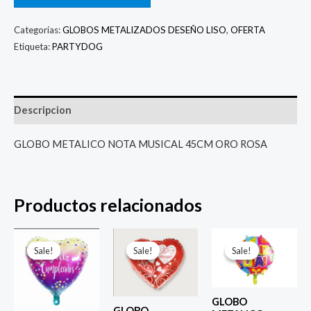
Categorías:
GLOBOS METALIZADOS DESEÑO LISO
,
OFERTA
Etiqueta:
PARTYDOG
Descripcion
GLOBO METALICO NOTA MUSICAL 45CM ORO ROSA
Productos relacionados
El
El
El
El
El
El
precio
precio
precio
precio
precio
prec
Sale!
Sale!
Sale!
Sale!
Sale!
Sale!
original
actual
original
actual
original
actu
era:
es:
era:
es:
era:
es:
$ 4.000.
$ 2.800.
$ 4.000.
$ 2.800.
$ 4.000.
$ 2.8
GLOBO
GLOBO