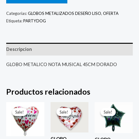
Categorías:
GLOBOS METALIZADOS DESEÑO LISO
,
OFERTA
Etiqueta:
PARTYDOG
Descripcion
GLOBO METALICO NOTA MUSICAL 45CM DORADO
Productos relacionados
El
El
El
El
El
El
precio
precio
precio
precio
precio
prec
Sale!
Sale!
Sale!
Sale!
Sale!
Sale!
original
actual
original
actual
original
actu
era:
es:
era:
es:
era:
es:
$ 4.000.
$ 2.800.
$ 4.000.
$ 2.800.
$ 4.000.
$ 2.8
GLOBO