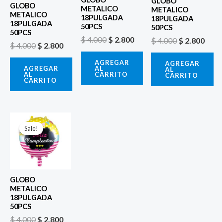
GLOBO
GLOBO
METALICO
METALICO
METALICO
18PULGADA
18PULGADA
18PULGADA
50PCS
50PCS
50PCS
$
4.000
$
2.800
$
4.000
$
2.800
$
4.000
$
2.800
AGREGAR
AGREGAR
AL
AGREGAR
AL
CARRITO
AL
CARRITO
CARRITO
El
El
precio
precio
Sale!
Sale!
original
actual
era:
es:
$ 4.000.
$ 2.800.
GLOBO
METALICO
18PULGADA
50PCS
$
4.000
$
2.800