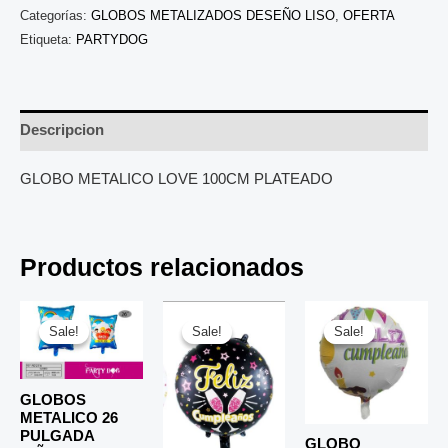
Categorías:
GLOBOS METALIZADOS DESEÑO LISO
,
OFERTA
Etiqueta:
PARTYDOG
Descripcion
GLOBO METALICO LOVE 100CM PLATEADO
Productos relacionados
El
El
El
El
El
El
precio
precio
precio
precio
precio
prec
Sale!
Sale!
Sale!
Sale!
Sale!
Sale!
original
actual
original
actual
original
actu
era:
es:
era:
es:
era:
es:
$ 6.500.
$ 5.000.
$ 4.000.
$ 2.800.
$ 4.000.
$ 2.
GLOBOS
METALICO 26
PULGADA
GLOBO