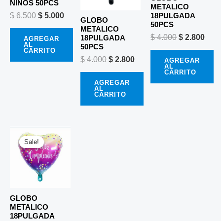
NIÑOS 50PCS
METALICO
$
6.500
$
5.000
18PULGADA
GLOBO
50PCS
METALICO
$
4.000
$
2.800
18PULGADA
AGREGAR
AL
50PCS
CARRITO
$
4.000
$
2.800
AGREGAR
AL
CARRITO
AGREGAR
AL
CARRITO
El
El
precio
precio
Sale!
Sale!
original
actual
era:
es:
$ 4.000.
$ 2.800.
GLOBO
METALICO
18PULGADA