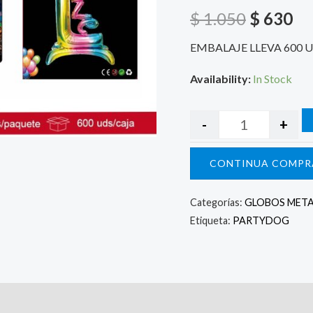
$ 1.050.
$ 
$
1.050
$
630
EMBALAJE LLEVA 600 
Availability:
In Stock
-
+
CONTINUA COMPR
Categorías:
GLOBOS META
Etiqueta:
PARTYDOG