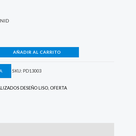
630.
UNID
AÑADIR AL CARRITO
A
SKU:
PD13003
LIZADOS DESEÑO LISO
,
OFERTA