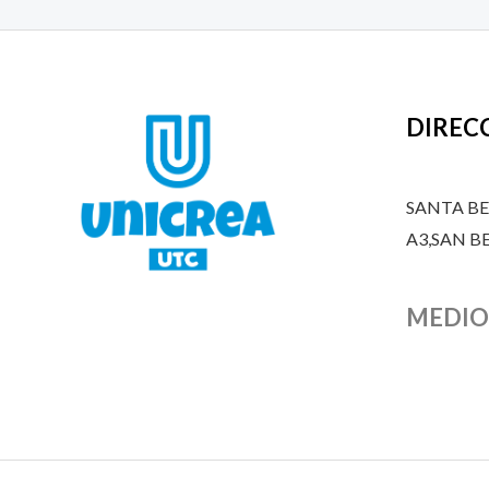
DIREC
SANTA B
A3,SAN 
MEDIO