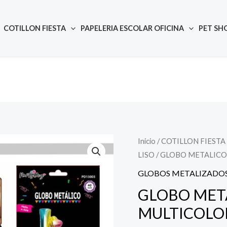
COTILLON FIESTA
PAPELERIA ESCOLAR OFICINA
PET SH
Inicio
/
COTILLON FIESTA
Quantity
El
El
LISO
/ GLOBO METALICO
precio
pr
GLOBOS METALIZADOS
original
ac
GLOBO MET
MULTICOLO
era:
es: