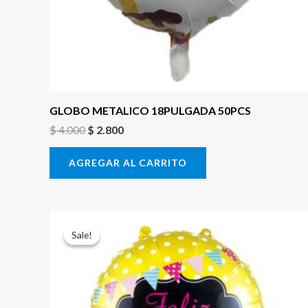
GLOBO METALICO 18PULGADA 50PCS
$
4.000
$
2.800
AGREGAR AL CARRITO
El
El
precio
precio
Sale!
Sale!
original
actual
era:
es:
$ 4.000.
$ 2.800.