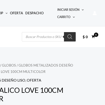
INICIAR SESIÓN
OP
OFERTA
DESPACHO
CARRITO
Búsqueda
de
productos
$
0
/
GLOBOS
/
GLOBOS METALIZADOS DESEÑO
 LOVE 100CM MULTICOLOR
ecio
 DESEÑO LISO
,
OFERTA
tual
ALICO LOVE 100CM
R