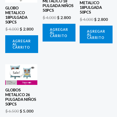
METALICO 18
METALICO
PULGADA NIÑOS
18PULGADA
GLOBO
50PCS
50PCS
METALICO
$
4.000
$
2.800
18PULGADA
$
4.000
$
2.800
50PCS
$
4.000
$
2.800
AGREGAR
AGREGAR
AL
AL
CARRITO
CARRITO
AGREGAR
AL
CARRITO
El
El
precio
precio
Sale!
Sale!
original
actual
era:
es:
$ 6.500.
$ 5.000.
GLOBOS
METALICO 26
PULGADA NIÑOS
50PCS
$
6.500
$
5.000