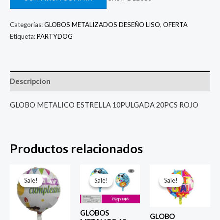
Categorías:
GLOBOS METALIZADOS DESEÑO LISO
,
OFERTA
Etiqueta:
PARTYDOG
Descripcion
GLOBO METALICO ESTRELLA 10PULGADA 20PCS ROJO
Productos relacionados
El
El
El
El
El
El
precio
precio
precio
precio
precio
prec
Sale!
Sale!
Sale!
Sale!
Sale!
Sale!
original
actual
original
actual
original
actu
era:
es:
era:
es:
era:
es:
$ 4.000.
$ 2.800.
$ 4.000.
$ 2.800.
$ 4.000.
$ 2.8
GLOBOS
GLOBO