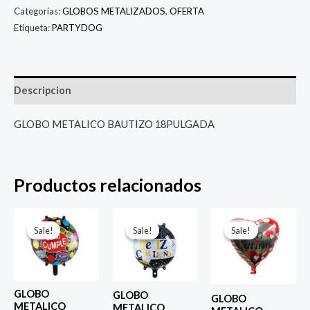
Categorías:
GLOBOS METALIZADOS
,
OFERTA
Etiqueta:
PARTYDOG
Descripcion
GLOBO METALICO BAUTIZO 18PULGADA
Productos relacionados
El
El
El
El
El
El
precio
precio
precio
precio
precio
prec
Sale!
Sale!
Sale!
Sale!
Sale!
Sale!
original
actual
original
actual
original
actu
era:
es:
era:
es:
era:
es:
$ 4.000.
$ 2.800.
$ 4.000.
$ 2.800.
$ 4.000.
$ 2.8
GLOBO
GLOBO
GLOBO
METALICO
METALICO