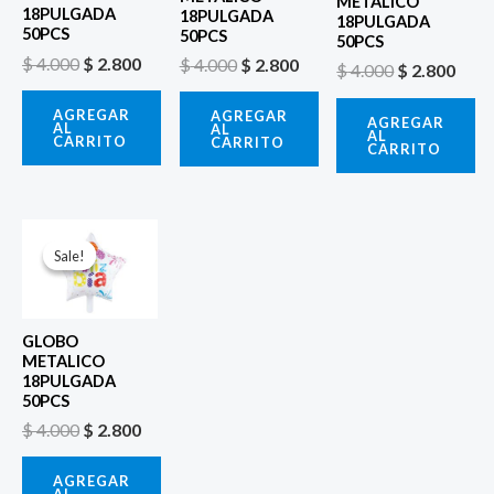
METALICO
18PULGADA
18PULGADA
18PULGADA
50PCS
50PCS
50PCS
$
4.000
$
2.800
$
4.000
$
2.800
$
4.000
$
2.800
AGREGAR
AGREGAR
AGREGAR
AL
AL
AL
CARRITO
CARRITO
CARRITO
El
El
precio
precio
Sale!
Sale!
original
actual
era:
es:
$ 4.000.
$ 2.800.
GLOBO
METALICO
18PULGADA
50PCS
$
4.000
$
2.800
AGREGAR