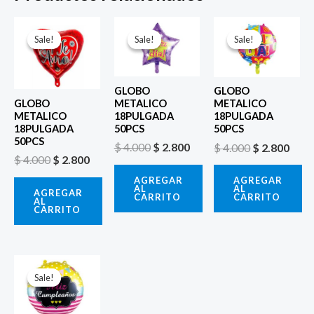
El
El
El
El
El
El
precio
precio
precio
precio
precio
prec
Sale!
Sale!
Sale!
Sale!
Sale!
Sale!
original
actual
original
actual
original
actu
era:
es:
era:
es:
era:
es:
$ 4.000.
$ 2.800.
$ 4.000.
$ 2.800.
$ 4.000.
$ 2.8
GLOBO
GLOBO
GLOBO
METALICO
METALICO
METALICO
18PULGADA
18PULGADA
18PULGADA
50PCS
50PCS
50PCS
$
4.000
$
2.800
$
4.000
$
2.800
$
4.000
$
2.800
AGREGAR
AGREGAR
AL
AL
AGREGAR
CARRITO
CARRITO
AL
CARRITO
El
El
precio
precio
Sale!
Sale!
original
actual
era:
es: