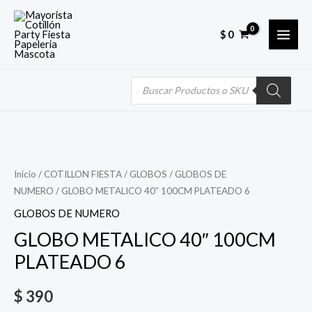
Skip
MAI
to
$
0
MEN
content
Búsqueda
de
productos
Quantity
Inicio
/
COTILLON FIESTA
/
GLOBOS
/
GLOBOS DE
NUMERO
/ GLOBO METALICO 40″ 100CM PLATEADO 6
GLOBOS DE NUMERO
GLOBO METALICO 40″ 100CM
PLATEADO 6
$
390