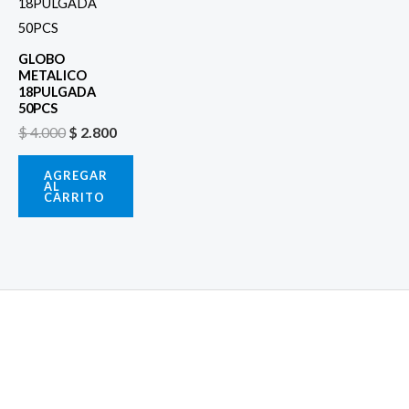
era:
es:
$ 4.000.
$ 2.800.
GLOBO
METALICO
18PULGADA
50PCS
$
4.000
$
2.800
AGREGAR
AL
CARRITO