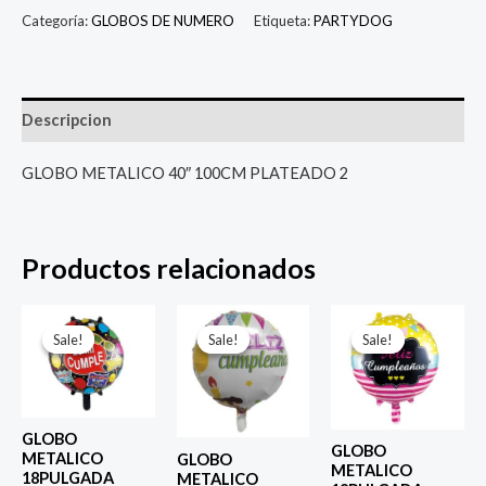
Categoría:
GLOBOS DE NUMERO
Etiqueta:
PARTYDOG
Descripcion
GLOBO METALICO 40″ 100CM PLATEADO 2
Productos relacionados
El
El
El
El
El
El
precio
precio
precio
precio
precio
prec
Sale!
Sale!
Sale!
Sale!
Sale!
Sale!
original
actual
original
actual
original
actu
era:
es:
era:
es:
era:
es:
$ 4.000.
$ 2.800.
$ 4.000.
$ 2.800.
$ 4.000.
$ 2.8
GLOBO
GLOBO
METALICO
GLOBO
METALICO
18PULGADA
METALICO