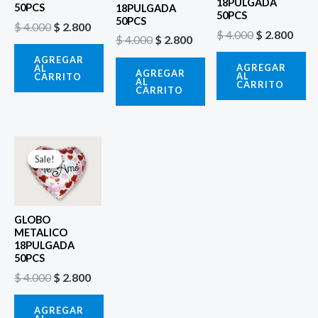
18PULGADA
50PCS
18PULGADA
50PCS
50PCS
$
4.000
$
2.800
$
4.000
$
2.800
$
4.000
$
2.800
AGREGAR
AGREGAR
AL
AGREGAR
AL
CARRITO
AL
CARRITO
CARRITO
El
El
precio
precio
Sale!
Sale!
original
actual
era:
es:
$ 4.000.
$ 2.800.
GLOBO
METALICO
18PULGADA
50PCS
$
4.000
$
2.800
AGREGAR