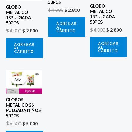
50PCS
GLOBO
GLOBO
$
4.000
$
2.800
METALICO
METALICO
18PULGADA
18PULGADA
50PCS
50PCS
AGREGAR
AL
$
4.000
$
2.800
$
4.000
$
2.800
CARRITO
AGREGAR
AGREGAR
AL
AL
CARRITO
CARRITO
El
El
precio
precio
Sale!
Sale!
original
actual
era:
es:
$ 6.500.
$ 5.000.
GLOBOS
METALICO 26
PULGADA NIÑOS
50PCS
$
6.500
$
5.000