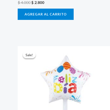
$
4.000
$
2.800
AGREGAR AL CARRITO
El
El
precio
precio
Sale!
Sale!
original
actual
era:
es:
$ 4.000.
$ 2.800.