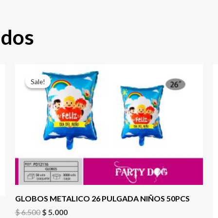
ados
El
El
precio
precio
Sale!
Sale!
original
actual
era:
es:
$ 6.500.
$ 5.000.
GLOBOS METALICO 26 PULGADA NIÑOS 50PCS
$
6.500
$
5.000