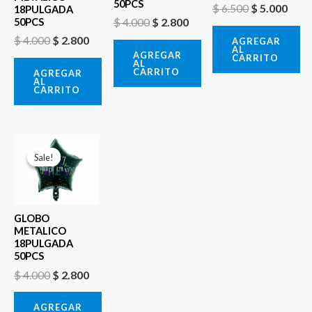
50PCS
$
6.500
$
5.000
18PULGADA
$
4.000
$
2.800
50PCS
$
4.000
$
2.800
AGREGAR
AL
AGREGAR
CARRITO
AL
CARRITO
AGREGAR
AL
CARRITO
El
El
precio
precio
Sale!
Sale!
original
actual
era:
es:
$ 4.000.
$ 2.800.
GLOBO
METALICO
18PULGADA
50PCS
$
4.000
$
2.800
AGREGAR