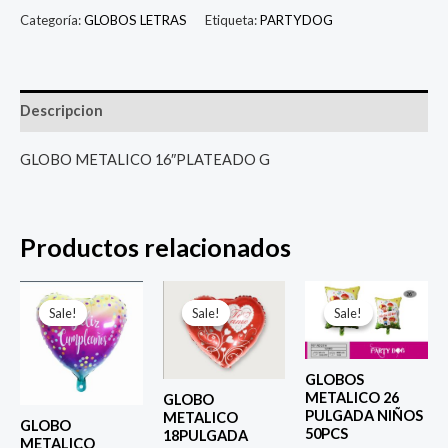
Categoría:
GLOBOS LETRAS
Etiqueta:
PARTYDOG
Descripcion
GLOBO METALICO 16″PLATEADO G
Productos relacionados
El
El
El
El
El
El
precio
precio
precio
precio
precio
prec
Sale!
Sale!
Sale!
Sale!
Sale!
Sale!
original
actual
original
actual
original
actu
era:
es:
era:
es:
era:
es:
$ 4.000.
$ 2.800.
$ 4.000.
$ 2.800.
$ 6.500.
$ 5.0
GLOBOS
METALICO 26
GLOBO
PULGADA NIÑOS
METALICO
GLOBO
50PCS
18PULGADA
METALICO