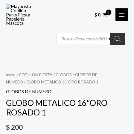
Skip
MAI
to
$
0
MEN
content
Búsqueda
de
productos
Quantity
Inicio
/
COTILLON FIESTA
/
GLOBOS
/
GLOBOS DE
NUMERO
/ GLOBO METALICO 16″ORO ROSADO 1
GLOBOS DE NUMERO
GLOBO METALICO 16″ORO
ROSADO 1
$
200