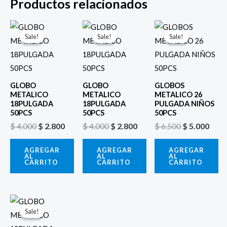
Productos relacionados
El
El
El
El
El
El
precio
precio
precio
precio
precio
prec
Sale!
Sale!
Sale!
Sale!
Sale!
Sale!
original
actual
original
actual
original
actu
era:
es:
era:
es:
era:
es:
$ 4.000.
$ 2.800.
$ 4.000.
$ 2.800.
$ 6.500.
$ 5.0
GLOBO
GLOBO
GLOBOS
METALICO
METALICO
METALICO 26
18PULGADA
18PULGADA
PULGADA NIÑOS
50PCS
50PCS
50PCS
$
4.000
$
2.800
$
4.000
$
2.800
$
6.500
$
5.000
AGREGAR
AGREGAR
AGREGAR
AL
AL
AL
CARRITO
CARRITO
CARRITO
El
El
precio
precio
Sale!
Sale!
original
actual