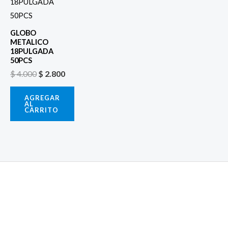
era:
es:
$ 4.000.
$ 2.800.
GLOBO
METALICO
18PULGADA
50PCS
$
4.000
$
2.800
AGREGAR
AL
CARRITO