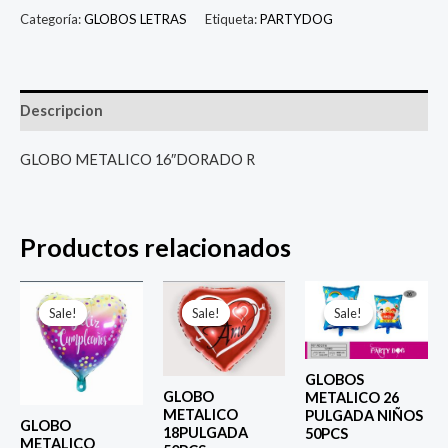
Categoría:
GLOBOS LETRAS
Etiqueta:
PARTYDOG
Descripcion
GLOBO METALICO 16″DORADO R
Productos relacionados
El
El
El
El
El
El
precio
precio
precio
precio
precio
prec
Sale!
Sale!
Sale!
Sale!
Sale!
Sale!
original
actual
original
actual
original
actu
era:
es:
era:
es:
era:
es:
$ 4.000.
$ 2.800.
$ 4.000.
$ 2.800.
$ 6.500.
$ 5.0
GLOBOS
GLOBO
METALICO 26
METALICO
PULGADA NIÑOS
GLOBO
18PULGADA
50PCS
METALICO