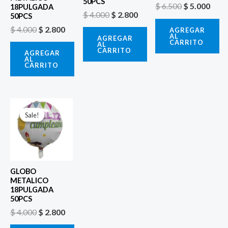
50PCS
$
6.500
$
5.000
18PULGADA
$
4.000
$
2.800
50PCS
$
4.000
$
2.800
AGREGAR
AL
AGREGAR
CARRITO
AL
CARRITO
AGREGAR
AL
CARRITO
El
El
precio
precio
Sale!
Sale!
original
actual
era:
es:
$ 4.000.
$ 2.800.
GLOBO
METALICO
18PULGADA
50PCS
$
4.000
$
2.800