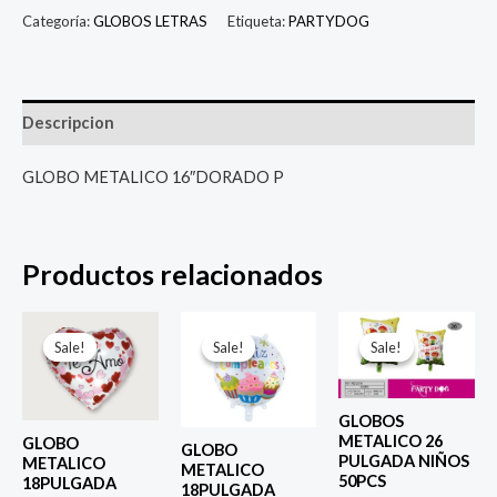
Categoría:
GLOBOS LETRAS
Etiqueta:
PARTYDOG
Descripcion
GLOBO METALICO 16″DORADO P
Productos relacionados
El
El
El
El
El
El
precio
precio
precio
precio
precio
prec
Sale!
Sale!
Sale!
Sale!
Sale!
Sale!
original
actual
original
actual
original
actu
era:
es:
era:
es:
era:
es:
$ 4.000.
$ 2.800.
$ 4.000.
$ 2.800.
$ 6.500.
$ 5.0
GLOBOS
METALICO 26
GLOBO
GLOBO
PULGADA NIÑOS
METALICO
METALICO
50PCS
18PULGADA
18PULGADA