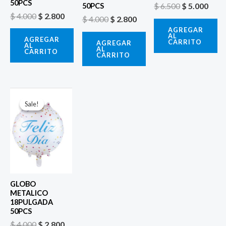
50PCS
$
6.500
$
5.000
50PCS
$
4.000
$
2.800
$
4.000
$
2.800
AGREGAR
AL
AGREGAR
CARRITO
AGREGAR
AL
AL
CARRITO
CARRITO
El
El
precio
precio
Sale!
Sale!
original
actual
era:
es:
$ 4.000.
$ 2.800.
GLOBO
METALICO
18PULGADA
50PCS
$
4.000
$
2.800