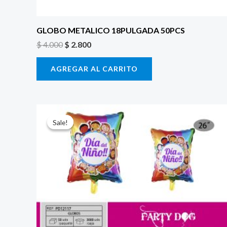
GLOBO METALICO 18PULGADA 50PCS
$
4.000
$
2.800
AGREGAR AL CARRITO
El
El
precio
precio
Sale!
Sale!
original
actual
era:
es:
$ 6.500.
$ 5.000.