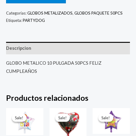
Categorías:
GLOBOS METALIZADOS
,
GLOBOS PAQUETE 50PCS
Etiqueta:
PARTYDOG
Descripcion
GLOBO METALICO 10 PULGADA 50PCS FELIZ
CUMPLEAÑOS
Productos relacionados
El
El
El
El
El
El
precio
precio
precio
precio
precio
prec
Sale!
Sale!
Sale!
Sale!
Sale!
Sale!
original
actual
original
actual
original
actu
era:
es:
era:
es:
era:
es:
$ 4.000.
$ 2.800.
$ 4.000.
$ 2.800.
$ 4.000.
$ 2.8