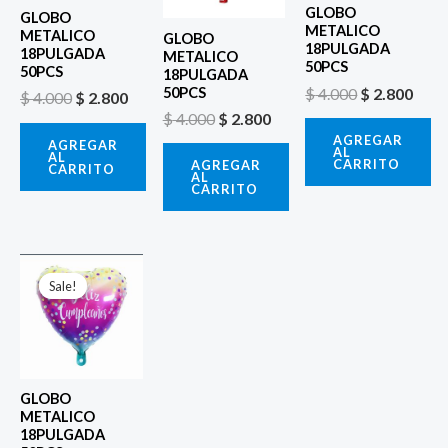
GLOBO
GLOBO
METALICO
METALICO
GLOBO
18PULGADA
18PULGADA
METALICO
50PCS
50PCS
18PULGADA
$
4.000
$
2.800
50PCS
$
4.000
$
2.800
$
4.000
$
2.800
AGREGAR
AGREGAR
AL
AL
CARRITO
AGREGAR
CARRITO
AL
CARRITO
El
El
precio
precio
Sale!
Sale!
original
actual
era:
es:
$ 4.000.
$ 2.800.
GLOBO
METALICO
18PULGADA