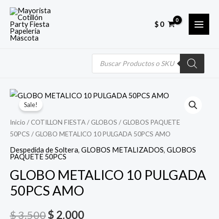
Skip
MAI
to
$
0
MEN
content
Búsqueda
de
productos
Quantity
El
El
Sale!
precio
precio
Inicio
/
COTILLON FIESTA
/
GLOBOS
/
GLOBOS PAQUETE
50PCS
/ GLOBO METALICO 10 PULGADA 50PCS AMO
original
actual
Despedida de Soltera
,
GLOBOS METALIZADOS
,
GLOBOS
era:
es:
PAQUETE 50PCS
GLOBO METALICO 10 PULGADA
$ 3.500.
$ 2.000.
50PCS AMO
$
3.500
$
2.000