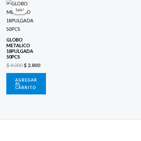
El
El
precio
precio
Sale!
Sale!
original
actual
era:
es:
$ 4.000.
$ 2.800.
GLOBO
METALICO
18PULGADA
50PCS
$
4.000
$
2.800
AGREGAR
AL
CARRITO