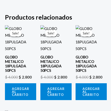
Productos relacionados
El
El
El
El
El
El
precio
precio
precio
precio
precio
prec
Sale!
Sale!
Sale!
Sale!
Sale!
Sale!
original
actual
original
actual
original
actu
era:
es:
era:
es:
era:
es:
$ 4.000.
$ 2.800.
$ 4.000.
$ 2.800.
$ 4.000.
$ 2.8
GLOBO
GLOBO
GLOBO
METALICO
METALICO
METALICO
18PULGADA
18PULGADA
18PULGADA
50PCS
50PCS
50PCS
$
4.000
$
2.800
$
4.000
$
2.800
$
4.000
$
2.800
AGREGAR
AGREGAR
AGREGAR
AL
AL
AL
CARRITO
CARRITO
CARRITO