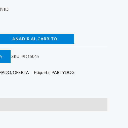
 1.074.
UNID
AÑADIR AL CARRITO
A
SKU:
PD15045
MADO
,
OFERTA
Etiqueta:
PARTYDOG