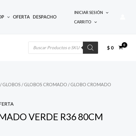
INICIAR SESIÓN
OP
OFERTA
DESPACHO
CARRITO
Búsqueda
de
productos
$
0
/
GLOBOS
/
GLOBOS CROMADO
/ GLOBO CROMADO
l
precio
FERTA
actual
MADO VERDE R36 80CM
s: