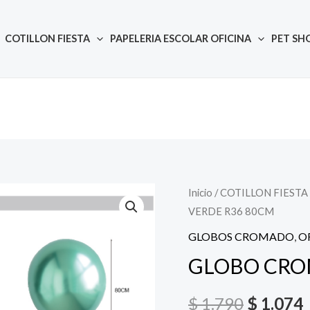
COTILLON FIESTA
PAPELERIA ESCOLAR OFICINA
PET SH
Inicio
/
COTILLON FIESTA
Quantity
El
E
VERDE R36 80CM
precio
GLOBOS CROMADO
,
O
original
GLOBO CRO
era:
e
$
1.790
$
1.074