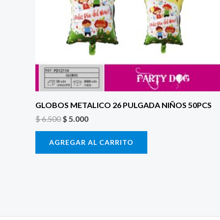
era:
es:
$ 6.500.
$ 5.000.
GLOBOS METALICO 26 PULGADA NIÑOS 50PCS
$
6.500
$
5.000
AGREGAR AL CARRITO