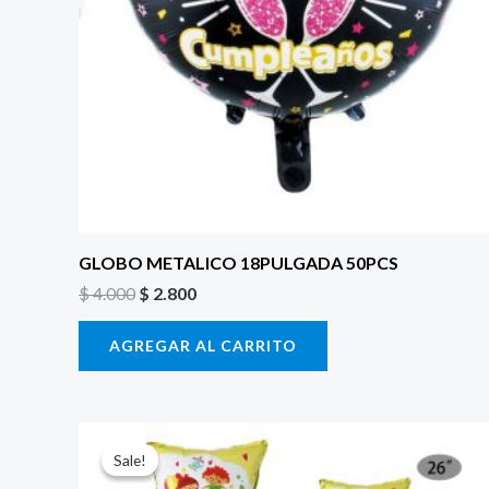
GLOBO METALICO 18PULGADA 50PCS
$
4.000
$
2.800
AGREGAR AL CARRITO
El
El
precio
precio
Sale!
Sale!
original
actual