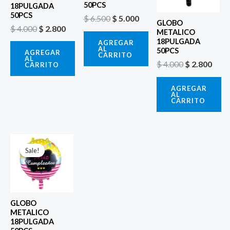
50PCS
18PULGADA
50PCS
$
6.500
$
5.000
GLOBO
$
4.000
$
2.800
METALICO
18PULGADA
AGREGAR
AL
50PCS
AGREGAR
CARRITO
AL
$
4.000
$
2.800
CARRITO
AGREGAR
AL
CARRITO
El
El
precio
precio
Sale!
Sale!
original
actual
era:
es:
$ 4.000.
$ 2.800.
GLOBO
METALICO
18PULGADA