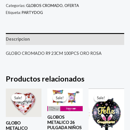
Categorías:
GLOBOS CROMADO
,
OFERTA
Etiqueta:
PARTYDOG
Descripcion
GLOBO CROMADO R9 23CM 100PCS ORO ROSA
Productos relacionados
El
El
El
El
El
El
precio
precio
precio
precio
precio
prec
Sale!
Sale!
Sale!
Sale!
Sale!
Sale!
original
actual
original
actual
original
actu
era:
es:
era:
es:
era:
es:
$ 4.000.
$ 2.800.
$ 6.500.
$ 5.000.
$ 4.000.
$ 2.8
GLOBOS
METALICO 26
GLOBO
PULGADA NIÑOS
METALICO