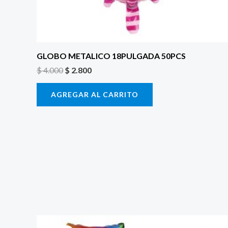
GLOBO METALICO 18PULGADA 50PCS
$
4.000
$
2.800
AGREGAR AL CARRITO
El
El