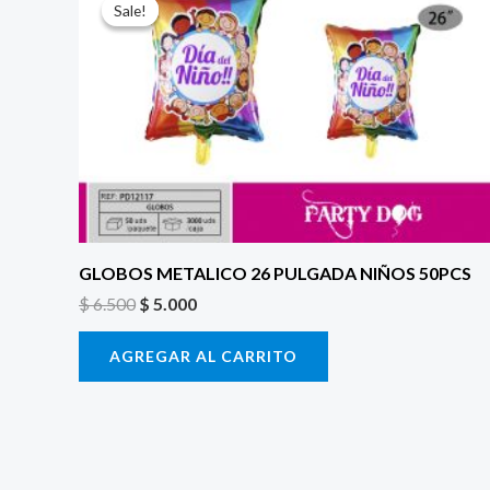
precio
precio
Sale!
Sale!
original
actual
era:
es:
$ 6.500.
$ 5.000.
GLOBOS METALICO 26 PULGADA NIÑOS 50PCS
$
6.500
$
5.000
AGREGAR AL CARRITO