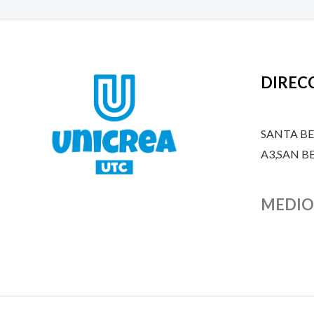
DIREC
SANTA B
A3,SAN 
MEDIO