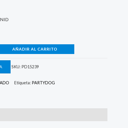
UNID
AÑADIR AL CARRITO
A
SKU:
PD15239
MADO
Etiqueta:
PARTYDOG