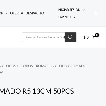
INICIAR SESIÓN
OP
OFERTA
DESPACHO
CARRITO
Búsqueda
de
productos
$
0
/
GLOBOS
/
GLOBOS CROMADO
/ GLOBO CROMADO
SA
MADO R5 13CM 50PCS