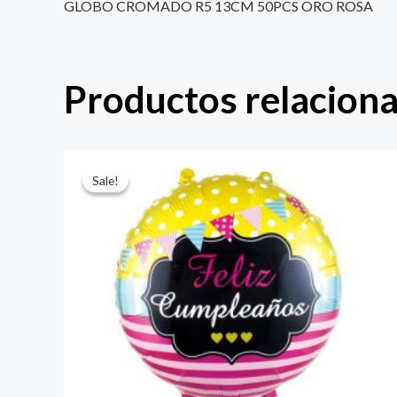
GLOBO CROMADO R5 13CM 50PCS ORO ROSA
Productos relacion
El
El
precio
precio
Sale!
Sale!
original
actual
era:
es:
$ 4.000.
$ 2.800.